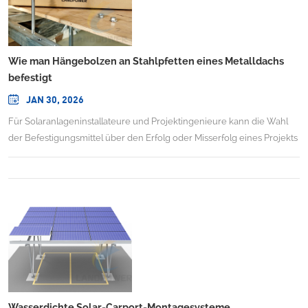
Wie man Hängebolzen an Stahlpfetten eines Metalldachs
befestigt
JAN 30, 2026
Für Solaranlageninstallateure und Projektingenieure kann die Wahl
der Befestigungsmittel über den Erfolg oder Misserfolg eines Projekts
hinsichtlich Zeitplan, Budget und langfristiger Zuverlässigkeit
entscheiden. Landpower SolarSolar-Aufhängebolzen für Stahl (LP-
HB-S)Dies stellt einen bedeutenden Fortschritt in der Montagetechnik
dar und wurde speziell entwickelt, um die Befestigung von
Photovoltaikanlagen auf gewerblichen und industriellen Dächern
grundlegend zu verändern. Dieser Blogbeitrag beleuchtet Design,
Leistung und Vorteile dieser wichtigen Komponente.Die
Kerninnovation: Eine Zwei-in-Eins-BefestigungslösungIm Kern ist die
LP-HB-S eine elegant einfache und dennoch leistungsstarke
Innovation.kombiniert auf geniale WeiseDie Funktionen einer
Wasserdichte Solar-Carport-Montagesysteme