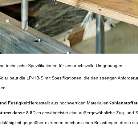
ene technische Spezifikationen für anspruchsvolle Umgebungen
lar baut die LP-HB-S mit Spezifikationen, die den strengen Anforderu
den.
und Festigkeit
Hergestellt aus hochwertigen Materialien
Kohlenstoffs
ntumsklasse 8.8
Dies gewährleistet eine außergewöhnliche Zug- und St
dsfähigkeit gegenüber extremen mechanischen Belastungen durch star
n.