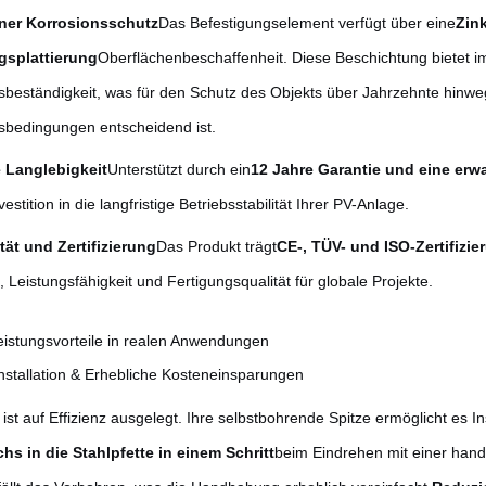
ner Korrosionsschutz
Das Befestigungselement verfügt über eine
Zink
gsplattierung
Oberflächenbeschaffenheit. Diese Beschichtung bietet i
sbeständigkeit, was für den Schutz des Objekts über Jahrzehnte hinweg
sbedingungen entscheidend ist.
 Langlebigkeit
Unterstützt durch ein
12 Jahre Garantie und eine er
nvestition in die langfristige Betriebsstabilität Ihrer PV-Anlage.
ät und Zertifizierung
Das Produkt trägt
CE-, TÜV- und ISO-Zertifizi
, Leistungsfähigkeit und Fertigungsqualität für globale Projekte.
eistungsvorteile in realen Anwendungen
Installation & Erhebliche Kosteneinsparungen
ist auf Effizienz ausgelegt. Ihre selbstbohrende Spitze ermöglicht es In
hs in die Stahlpfette in einem Schritt
beim Eindrehen mit einer han