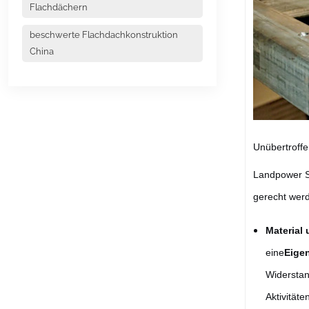
Flachdächern
beschwerte Flachdachkonstruktion
China
Unübertroff
Landpower So
gerecht wer
Material 
eine
Eige
Widerstan
Aktivitäte