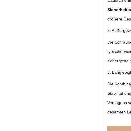
Dadurch entf
Sicherheitsr
größere Gesc
2. Außergewö
Die Schraube 
typischerwei
sichergestel
3. Langlebig
Die Kombinat
Stabilität un
Versagens v
gesamten Le