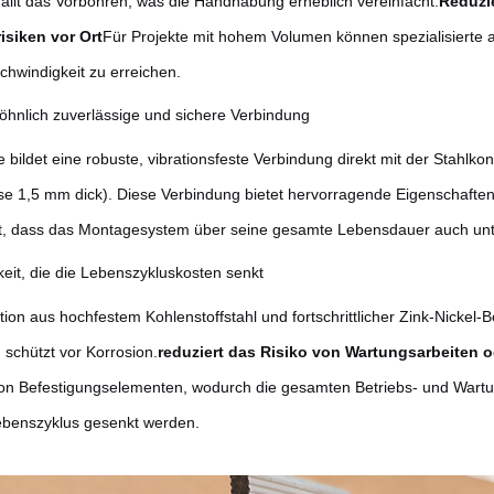
ällt das Vorbohren, was die Handhabung erheblich vereinfacht.
Reduzie
isiken vor Ort
Für Projekte mit hohem Volumen können spezialisierte 
hwindigkeit zu erreichen.
hnlich zuverlässige und sichere Verbindung
bildet eine robuste, vibrationsfeste Verbindung direkt mit der Stahlkons
se 1,5 mm dick). Diese Verbindung bietet hervorragende Eigenschaften
lt, dass das Montagesystem über seine gesamte Lebensdauer auch unt
keit, die die Lebenszykluskosten senkt
ion aus hochfestem Kohlenstoffstahl und fortschrittlicher Zink-Nickel-
d schützt vor Korrosion.
reduziert das Risiko von Wartungsarbeiten o
on Befestigungselementen, wodurch die gesamten Betriebs- und Wart
benszyklus gesenkt werden.