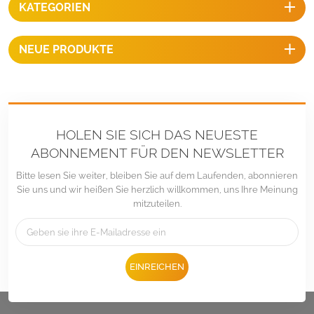
KATEGORIEN
Solarmontagelösung für Ihr
Haus und Gebäude. Sie sind
einfach zu montieren und zu
NEUE PRODUKTE
wettbewerbsfähigen Preisen
erhältlich.
HOLEN SIE SICH DAS NEUESTE
ABONNEMENT FÜR DEN NEWSLETTER
Bitte lesen Sie weiter, bleiben Sie auf dem Laufenden, abonnieren
Sie uns und wir heißen Sie herzlich willkommen, uns Ihre Meinung
mitzuteilen.
EINREICHEN