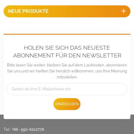
machen sie langlebig und
NEUE PRODUKTE
bieten über einen langen
Zeitraum optimale Leistung.
HOLEN SIE SICH DAS NEUESTE
ABONNEMENT FÜR DEN NEWSLETTER
Bitte lesen Sie weiter, bleiben Sie auf dem Laufenden, abonnieren
Sie uns und wir heißen Sie herzlich willkommen, uns Ihre Meinung
mitzuteilen.
EINREICHEN
Tel :
+86 -592-6212776