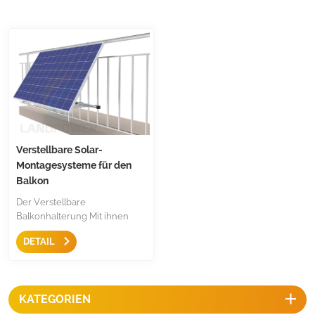
Verstellbare Solar-
Montagesysteme für den
Balkon
Der Verstellbare
Balkonhalterung Mit ihnen
können Sie je nach Jahreszeit
DETAIL
Ihren idealen Winkel
einstellen und Solarmodule
und Wechselrichter einfach
und stabil auf Ihrem Balkon
KATEGORIEN
befestigen. Hochwertiges
Aluminium und Edelstahl