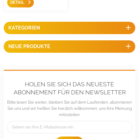
DETAIL
Montage des Solarpanels an
Masten. Es gibt zwei
Möglichkeiten zur
Winkelverstellung, flexibel für
KATEGORIEN
die Verwendung sowohl im
Quer- als auch im Hochformat.
NEUE PRODUKTE
HOLEN SIE SICH DAS NEUESTE
ABONNEMENT FÜR DEN NEWSLETTER
Bitte lesen Sie weiter, bleiben Sie auf dem Laufenden, abonnieren
Sie uns und wir heißen Sie herzlich willkommen, uns Ihre Meinung
mitzuteilen.