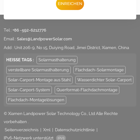
EINREICHEN
Tel :
+86 -592-6212776
Email :
Sales@LandpowerSolar.com
Add : Unit 206-9, No 15, Duiying Road, Jimei District, Xiamen, China
HEISSE TAGS :
Solarmasthalterung
verstellbare Solarmasthalterung
Flachdach-Solarmontage
Solar-Carport-Montage aus Stahl
Wasserdichter Solar-Carport
Solar-Carport-System
Querformat-Flachdachmontage
Flachdach-Montagelösungen
© Xiamen Landpower Solar Technology Co., Ltd Alle Rechte
vorbehalten .
Seitenverzeichnis
|
Xml
|
Datenschutzrichtlinie
|
IPv6-Netzwerk unterstützt