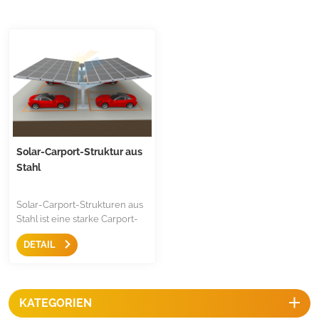
Solar-Carport-Struktur aus
Stahl
Solar-Carport-Strukturen aus
Stahl ist eine starke Carport-
Montagelösung für
DETAIL
Parkflächen. Die
Einzelsäulenkonstruktion
ermöglicht maximalen
Abstand zum Parken.
KATEGORIEN