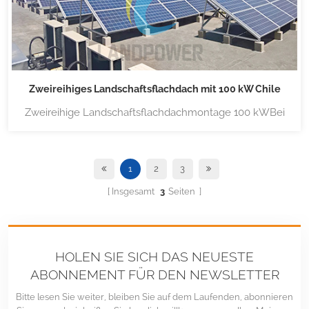
Zweireihiges Landschaftsflachdach mit 100 kW Chile
Zweireihige Landschaftsflachdachmontage 100 kWBei
diesem Projekt wird ein speziell von Lanpower
entwickeltes vormontiertes Dreieck verwendet, das
einfach zu installieren ist und zu wettbewerbsfähigen
1
2
3
Kosten sicher auf dem Dach befestigt wird. Für weitere
Insgesamt
3
Seiten
Informationen klicken Sie bitte Zweireihige Q...
HOLEN SIE SICH DAS NEUESTE
ABONNEMENT FÜR DEN NEWSLETTER
Bitte lesen Sie weiter, bleiben Sie auf dem Laufenden, abonnieren