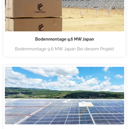
Bodenmontage 9,6 MW Japan
Bodenmontage 9,6 MW Japan Bei diesem Projekt
werden speziell für Lanpower entwickelte vormontierte
Stützen verwendet, die einfach zu installieren sind. Für
weitere Informationen zur Bodenmontage aus
Aluminium klicken Sie bitte Bodenmontagestruktur aus
Aluminium Landmacht Wir f&uu...