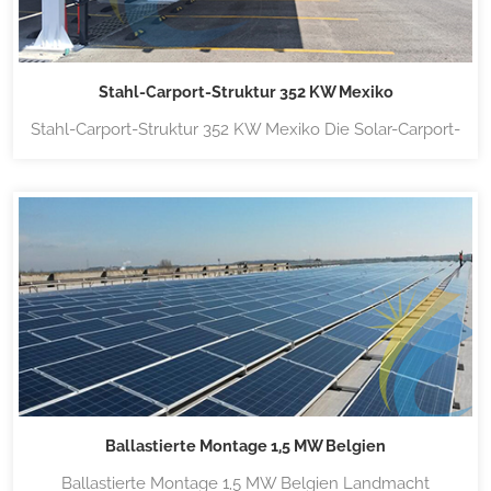
Stahl-Carport-Struktur 352 KW Mexiko
Stahl-Carport-Struktur 352 KW Mexiko Die Solar-Carport-
Stromstation verwendet einen einpoligen Solar-Carport
aus Stahl, der mehr Platz zum Parken bietet, gut
aussieht, einfach und schnell zu installieren ist. Für
weitere Details klicken Sie bitte hier:Stahl-Carport-
Montagekonstruktion
Ballastierte Montage 1,5 MW Belgien
Ballastierte Montage 1,5 MW Belgien Landmacht