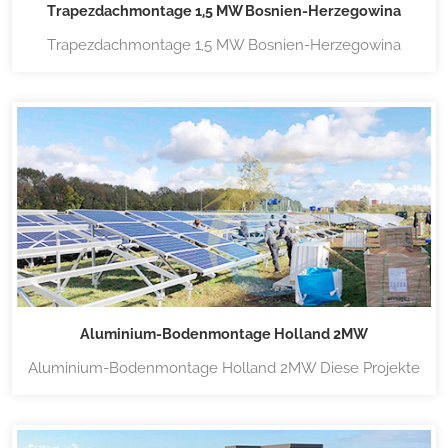
Trapezdachmontage 1,5 MW Bosnien-Herzegowina
Trapezdachmontage 1,5 MW Bosnien-Herzegowina
Landmacht Solartrapezdachmontage In Bosnien-
Herzegowina wurden 1,5-MW-Projekte fertiggestellt.
Diese Projekte nutzen schienenlose Lösungen, die
trapezförmige Dachbefestigung ist einfach und
kostengünstig. Die Befestigung der Struktur auf...
Aluminium-Bodenmontage Holland 2MW
Aluminium-Bodenmontage Holland 2MW Diese Projekte
verwenden Lanpower Speziell entwickelte vormontierte
Stützen, die einfach zu installieren sind und das Dach
fest verankern. Landpower verfügt über eine große