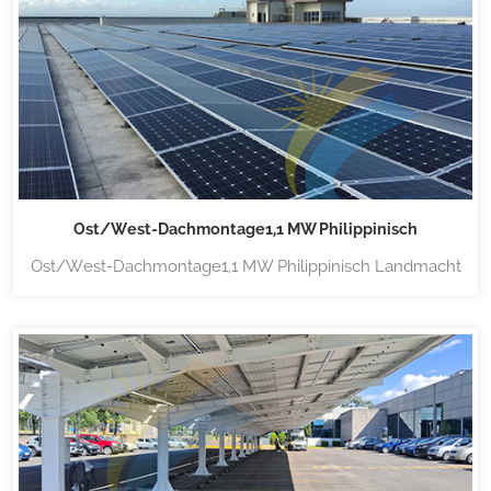
Auswahl an Solar-Montagesystemen, darunter
verschiedene Dach-, Bod...
Ost/West-Dachmontage1,1 MW Philippinisch
Ost/West-Dachmontage1,1 MW Philippinisch Landmacht
Ost-West-Flachdach-Solarmontagesysteme Dieses für
die Solarinstallation auf Flachdächern konzipierte
System mit Vorschaltgerät (ohne Durchdringung)
ermöglicht eine bis zu 20 % höhere
Sonnenstrahlungsdichte auf der Solara...