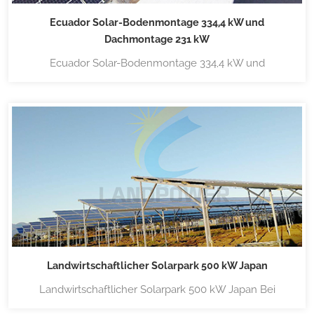
Ecuador Solar-Bodenmontage 334,4 kW und
Dachmontage 231 kW
Ecuador Solar-Bodenmontage 334,4 kW und
Dachmontage 231 kWAluminium-Bodenmontage 334,4
kWDer bodenmontierte Solarpark in Ecuador verwendet
eine Aluminium-Bodenmontage mit Betonfundament.
Weitere Informationen zu den Montagestrukturen finden
Sie hier Bodenmontagekonstruktionen aus
AluminiumMetalldach...
Landwirtschaftlicher Solarpark 500 kW Japan
Landwirtschaftlicher Solarpark 500 kW Japan Bei
Projekten, bei denen Landpower Aluminuim zum Einsatz