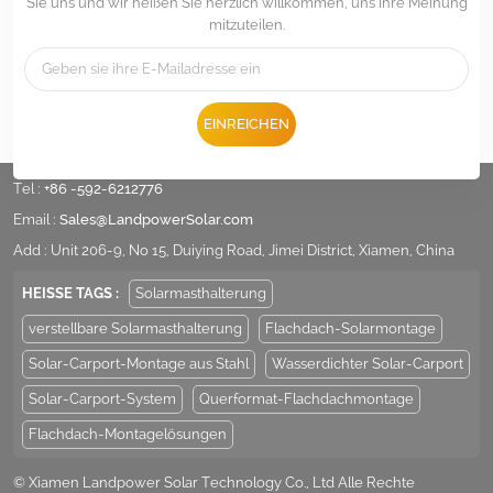
Sie uns und wir heißen Sie herzlich willkommen, uns Ihre Meinung
mitzuteilen.
EINREICHEN
Tel :
+86 -592-6212776
Email :
Sales@LandpowerSolar.com
Add : Unit 206-9, No 15, Duiying Road, Jimei District, Xiamen, China
HEISSE TAGS :
Solarmasthalterung
verstellbare Solarmasthalterung
Flachdach-Solarmontage
Solar-Carport-Montage aus Stahl
Wasserdichter Solar-Carport
Solar-Carport-System
Querformat-Flachdachmontage
Flachdach-Montagelösungen
© Xiamen Landpower Solar Technology Co., Ltd Alle Rechte