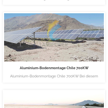
Solarmontagesysteme mit Ballast auf Flachdächern, die
für die Solarinstallation auf Flachdächern konzipiert sind.
Diese Ballastsysteme (Systeme ohne Durchdringung)
ermöglichen eine bis zu 20 % höhere
Sonnenstrahlungsdichte au...
Aluminium-Bodenmontage Chile 700KW
Aluminium-Bodenmontage Chile 700KW Bei diesem
Projekt werden speziell für Lanpower entwickelte
vormontierte Stützen verwendet, die einfach zu
installieren sind und das Dach fest fixieren. Landmacht
Wir führen eine große Auswahl an Solar-
Montagesystemen, darunter verschiedene...