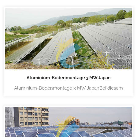
kommt, wurde das System speziell für die Montage
entwickelt. Es ist mit einem
Erdungsschraubenfundament vormontiert, das eine
schnelle Installation durch Verwendung eines
Erdungsschraubenziehers gewä...
Aluminium-Bodenmontage 3 MW Japan
Aluminium-Bodenmontage 3 MW JapanBei diesem
Projekt werden speziell für Lanpower entwickelte
vormontierte Stützen verwendet, die einfach zu
installieren sind. Für weitere Informationen zur
Bodenmontage aus Aluminium klicken Sie bitte
Bodenmontagestruktur aus AluminiumLandpower
verfügt über eine groß...