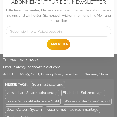
ABONNEMENT FÜR DEN NEWSLETTER
Bitte lesen Sie weiter, bleiben Sie auf dem Laufenden, abonnieren
Sie uns und wir heißen Sie herzlich willkommen, uns Ihre Meinung
mitzuteilen.
EINREICHEN
Tel :
+86 -592-6212776
Email :
Sales@LandpowerSolar.com
Add : Unit 206-9, No 15, Duiying Road, Jimei District, Xiamen, China
HEISSE TAGS :
Solarmasthalterung
verstellbare Solarmasthalterung
Flachdach-Solarmontage
Solar-Carport-Montage aus Stahl
Wasserdichter Solar-Carport
Solar-Carport-System
Querformat-Flachdachmontage