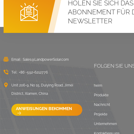
HOLEN SIE SICH DA
Stehfalz-U-Klemmen-
Montagesysteme für
ABONNEMENT FÜR 
Metalldächer
NEWSLETTER
DETAILS ANZEIGEN
Ost-West-Flachdach-
Solarmontage mit
Ballast
Email :
Sales@LandpowerSolar.com
FOLGEN SIE UN
DETAILS ANZEIGEN
Tel :
+86 -592-6212776
LongRail-
Unit 206-9, No 15, Duiying Road, Jimei
heim
Montagesysteme für
District, Xiamen, China
Produkte
Welldächer
Nachricht
DETAILS ANZEIGEN
ANWEISUNGEN BEKOMMEN
Projekte
Unternehmen
Ballastierte
Flachdach-
Kontaktiere uns