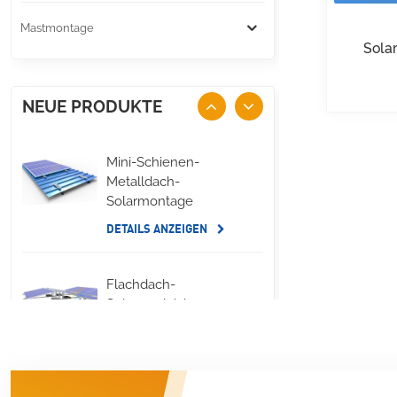
Mastmontage
Sola
NEUE PRODUKTE
Mini-Schienen-
Metalldach-
Solarmontage
DETAILS ANZEIGEN
Flachdach-
Solarmodul, lange
seitliche
Ballastmontage
DETAILS ANZEIGEN