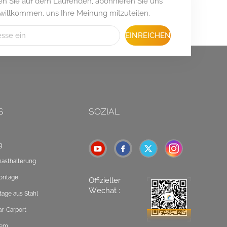
iben Sie auf dem Laufenden, abonnieren Sie uns
 willkommen, uns Ihre Meinung mitzuteilen.
EINREICHEN
S
SOZIAL
g
masthalterung
ontage
Offizieller
Wechat :
tage aus Stahl
ar-Carport
tem