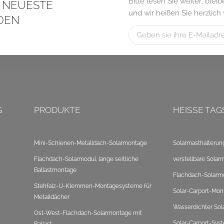
Bitte lesen Sie weiter, ble
S NEUESTE
und wir heißen Sie herzlich
DEN
S
PRODUKTE
HEISSE TAG
Mini-Schienen-Metalldach-Solarmontage
Solarmasthalterun
Flachdach-Solarmodul, lange seitliche
verstellbare Solar
Ballastmontage
Flachdach-Solarm
Stehfalz-U-Klemmen-Montagesysteme für
Solar-Carport-Mon
Metalldächer
Wasserdichter Sol
Ost-West-Flachdach-Solarmontage mit
Solar-Carport-Sys