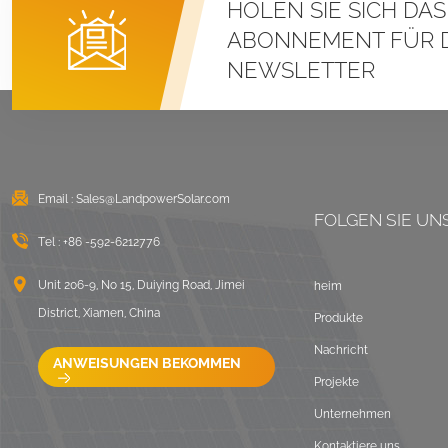
HOLEN SIE SICH DA
seitliche
Ballastmontage
ABONNEMENT FÜR 
DETAILS ANZEIGEN
NEWSLETTER
Stehfalz-U-Klemmen-
Montagesysteme für
Metalldächer
DETAILS ANZEIGEN
Email :
Sales@LandpowerSolar.com
FOLGEN SIE UN
Ost-West-Flachdach-
Tel :
+86 -592-6212776
Solarmontage mit
Unit 206-9, No 15, Duiying Road, Jimei
Ballast
heim
District, Xiamen, China
DETAILS ANZEIGEN
Produkte
Nachricht
ANWEISUNGEN BEKOMMEN
LongRail-
Projekte
Montagesysteme für
Unternehmen
Welldächer
Kontaktiere uns