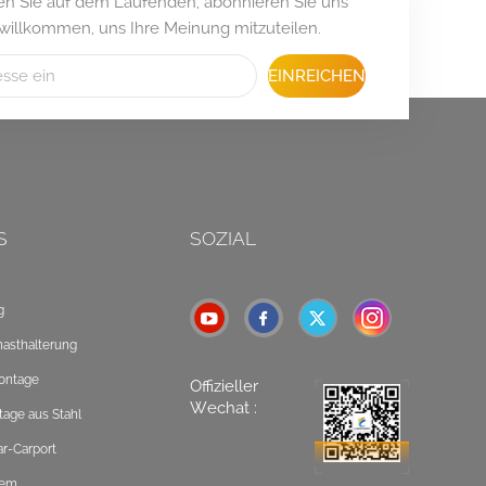
iben Sie auf dem Laufenden, abonnieren Sie uns
 willkommen, uns Ihre Meinung mitzuteilen.
EINREICHEN
S
SOZIAL
g
masthalterung
ontage
Offizieller
Wechat :
tage aus Stahl
ar-Carport
tem