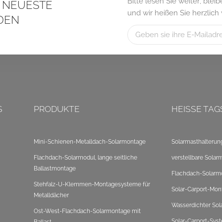
Bitte lesen Sie weiter, ble
S NEUESTE
und wir heißen Sie herzlich
DEN
S
PRODUKTE
HEISSE TAG
Mini-Schienen-Metalldach-Solarmontage
Solarmasthalterun
Flachdach-Solarmodul, lange seitliche
verstellbare Solar
Ballastmontage
Flachdach-Solarm
Stehfalz-U-Klemmen-Montagesysteme für
Solar-Carport-Mon
Metalldächer
Wasserdichter Sol
Ost-West-Flachdach-Solarmontage mit
Solar-Carport-Sys