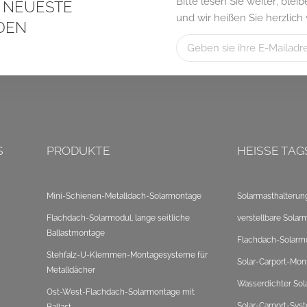
Bitte lesen Sie weiter, ble
S NEUESTE
und wir heißen Sie herzlich
DEN
S
PRODUKTE
HEISSE TAG
Mini-Schienen-Metalldach-Solarmontage
Solarmasthalterun
Flachdach-Solarmodul, lange seitliche
verstellbare Solar
Ballastmontage
Flachdach-Solarm
Stehfalz-U-Klemmen-Montagesysteme für
Solar-Carport-Mon
Metalldächer
Wasserdichter Sol
Ost-West-Flachdach-Solarmontage mit
Solar-Carport-Sys