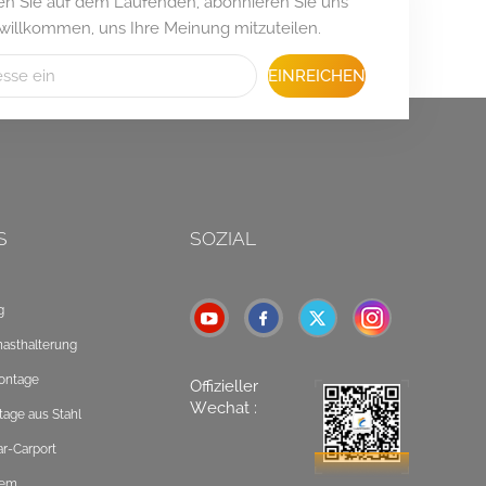
iben Sie auf dem Laufenden, abonnieren Sie uns
 willkommen, uns Ihre Meinung mitzuteilen.
EINREICHEN
S
SOZIAL
g
masthalterung
ontage
Offizieller
Wechat :
tage aus Stahl
ar-Carport
tem