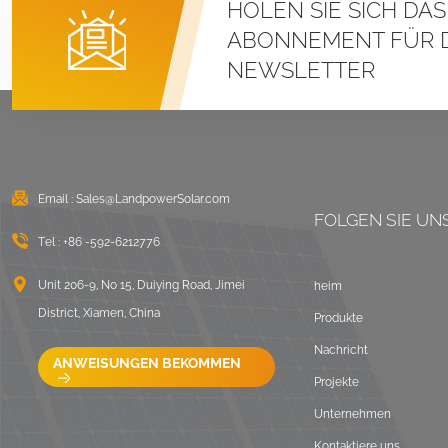
HOLEN SIE SICH DA
Stehfalz-U-Klemmen-
Montagesysteme für
ABONNEMENT FÜR 
Metalldächer
NEWSLETTER
DETAILS ANZEIGEN
Ost-West-Flachdach-
Solarmontage mit
Ballast
Email :
Sales@LandpowerSolar.com
FOLGEN SIE UN
DETAILS ANZEIGEN
Tel :
+86 -592-6212776
LongRail-
Unit 206-9, No 15, Duiying Road, Jimei
heim
Montagesysteme für
District, Xiamen, China
Produkte
Welldächer
Nachricht
DETAILS ANZEIGEN
ANWEISUNGEN BEKOMMEN
Projekte
Unternehmen
Ballastierte
Flachdach-
Kontaktiere uns