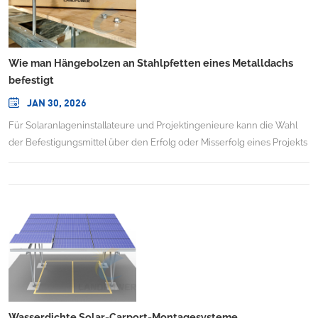
Wie man Hängebolzen an Stahlpfetten eines Metalldachs
befestigt
JAN 30, 2026
Für Solaranlageninstallateure und Projektingenieure kann die Wahl
der Befestigungsmittel über den Erfolg oder Misserfolg eines Projekts
hinsichtlich Zeitplan, Budget und langfristiger Zuverlässigkeit
entscheiden. Landpower SolarSolar-Aufhängebolzen für Stahl (LP-
HB-S)Dies stellt einen bedeutenden Fortschritt in der Montagetechnik
dar und wurde speziell entwickelt, um die Befestigung von
Photovoltaikanlagen auf gewerblichen und industriellen Dächern
grundlegend zu verändern. Dieser Blogbeitrag beleuchtet Design,
Leistung und Vorteile dieser wichtigen Komponente.Die
Kerninnovation: Eine Zwei-in-Eins-BefestigungslösungIm Kern ist die
LP-HB-S eine elegant einfache und dennoch leistungsstarke
Innovation.kombiniert auf geniale WeiseDie Funktionen einer
Wasserdichte Solar-Carport-Montagesysteme