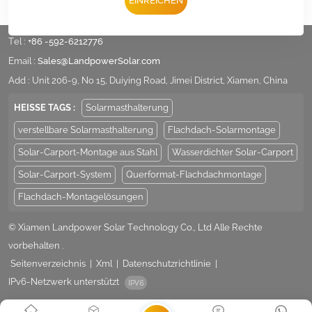
EINREICHEN
Tel :
+86 -592-6212776
Email :
Sales@LandpowerSolar.com
Add : Unit 206-9, No 15, Duiying Road, Jimei District, Xiamen, China
HEISSE TAGS :
Solarmasthalterung
verstellbare Solarmasthalterung
Flachdach-Solarmontage
Solar-Carport-Montage aus Stahl
Wasserdichter Solar-Carport
Solar-Carport-System
Querformat-Flachdachmontage
Flachdach-Montagelösungen
© Xiamen Landpower Solar Technology Co., Ltd Alle Rechte
vorbehalten .
Seitenverzeichnis
|
Xml
|
Datenschutzrichtlinie
|
IPv6-Netzwerk unterstützt