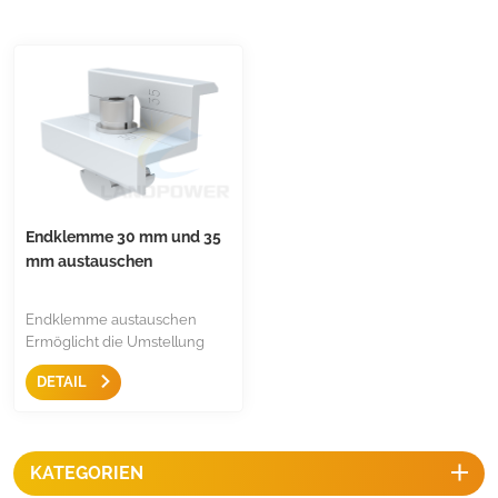
Endklemme 30 mm und 35
mm austauschen
Endklemme austauschen
Ermöglicht die Umstellung
von 30 mm auf 35 mm.
DETAIL
Behalten Sie einfach diese
Klemme bei, die für die
meisten auf dem Markt
erhältlichen Platten geeignet
KATEGORIEN
ist.