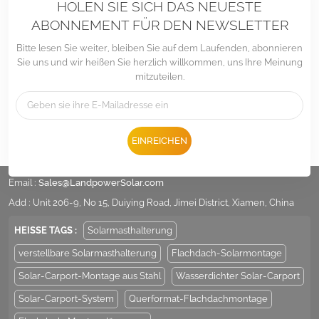
HOLEN SIE SICH DAS NEUESTE
ABONNEMENT FÜR DEN NEWSLETTER
Bitte lesen Sie weiter, bleiben Sie auf dem Laufenden, abonnieren
Sie uns und wir heißen Sie herzlich willkommen, uns Ihre Meinung
mitzuteilen.
EINREICHEN
Tel :
+86 -592-6212776
Email :
Sales@LandpowerSolar.com
Add : Unit 206-9, No 15, Duiying Road, Jimei District, Xiamen, China
HEISSE TAGS :
Solarmasthalterung
verstellbare Solarmasthalterung
Flachdach-Solarmontage
Solar-Carport-Montage aus Stahl
Wasserdichter Solar-Carport
Solar-Carport-System
Querformat-Flachdachmontage