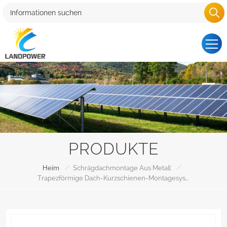
PRODUKTE
/
/
Heim
Schrägdachmontage Aus Metall
Trapezförmige Dach-Kurzschienen-Montagesysteme