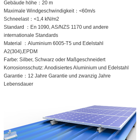
Gebäude höhe
：
20 m
Maximale Windgeschwindigkeit
：
<60m/s
Schneelast
：
<1,4 kN/m2
Standard
：
En 1090,
AS/NZS 1170 und andere
internationale Standards
Material
：
Aluminium 6005-T5 und Edelstahl
A2(
304
),EPDM
Farbe:
Silber, Schwarz oder
Maßgeschneidert
Korrosionsschutz
:
A
nodisiertes Aluminium und Edelstahl
Garantie
：
12
Jahre Garantie und zwanzig Jahre
Lebensdauer