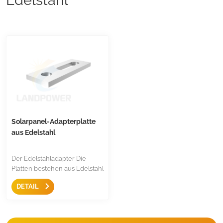
Solarpanel-Adapterplatte
aus Edelstahl
Der Edelstahladapter Die
Platten bestehen aus Edelstahl
304 und werden für M10- und
DETAIL
M12-Stockschrauben zur
Verbindung zwischen
Solarmodul und Dach
verwendet. Die