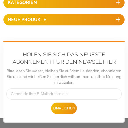
KATEGORIEN
Befestigungselemente aus
Edelstahl können bei
niedrigen und hohen
NEUE PRODUKTE
Temperaturen verwendet
werden, ohne dass eine
Verringerung ihrer Festigkeit
oder Rissbildung befürchtet
werden muss.
HOLEN SIE SICH DAS NEUESTE
ABONNEMENT FÜR DEN NEWSLETTER
Bitte lesen Sie weiter, bleiben Sie auf dem Laufenden, abonnieren
Sie uns und wir heißen Sie herzlich willkommen, uns Ihre Meinung
mitzuteilen.
EINREICHEN