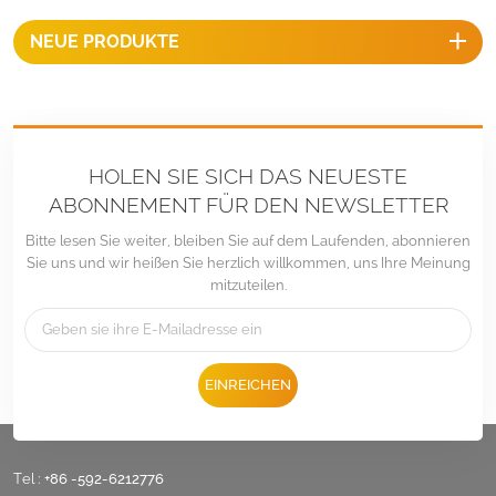
einfach, den Rahmen des
NEUE PRODUKTE
Paneels zu befestigen, und
das zu wettbewerbsfähigen
Preisen.
HOLEN SIE SICH DAS NEUESTE
ABONNEMENT FÜR DEN NEWSLETTER
Bitte lesen Sie weiter, bleiben Sie auf dem Laufenden, abonnieren
Sie uns und wir heißen Sie herzlich willkommen, uns Ihre Meinung
mitzuteilen.
EINREICHEN
Tel :
+86 -592-6212776