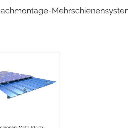
dachmontage-Mehrschienensyste
chienen-Metalldach-