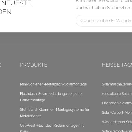
Bitte lesen Sie weiter, ble
S NEUESTE
und wir heißen Sie herzlich
DEN
S
PRODUKTE
HEISSE TAG
Mini-Schienen-Metalldach-Solarmontage
Solarmasthalterun
Flachdach-Solarmodul, lange seitliche
verstellbare Solar
Ballastmontage
Flachdach-Solarm
Stehfalz-U-Klemmen-Montagesysteme für
Solar-Carport-Mon
Metalldächer
Wasserdichter Sol
Ost-West-Flachdach-Solarmontage mit
Solar-Carport-Sys