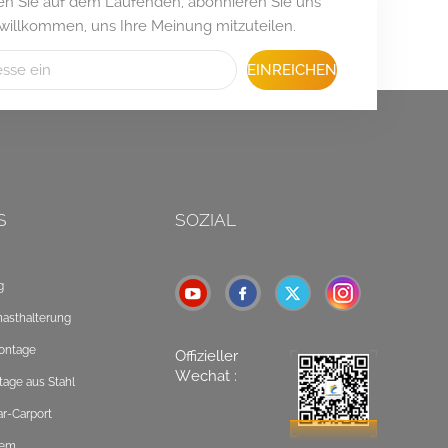
iben Sie auf dem Laufenden, abonnieren Sie uns
 willkommen, uns Ihre Meinung mitzuteilen.
EINREICHEN
S
SOZIAL
g
masthalterung
ontage
Offizieller
Wechat :
tage aus Stahl
ar-Carport
tem