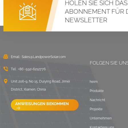
HOLEN SIE SICH DA
Stehfalz-U-Klemmen-
Montagesysteme für
ABONNEMENT FÜR 
Metalldächer
NEWSLETTER
DETAILS ANZEIGEN
Ost-West-Flachdach-
Solarmontage mit
Ballast
Email :
Sales@LandpowerSolar.com
FOLGEN SIE UN
DETAILS ANZEIGEN
Tel :
+86 -592-6212776
LongRail-
Unit 206-9, No 15, Duiying Road, Jimei
heim
Montagesysteme für
District, Xiamen, China
Produkte
Welldächer
Nachricht
DETAILS ANZEIGEN
ANWEISUNGEN BEKOMMEN
Projekte
Unternehmen
Ballastierte
Flachdach-
Kontaktiere uns