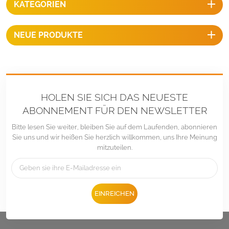
KATEGORIEN
Silber, Montage auf
Wohnmobildächern,
Anhängern, Booten,
NEUE PRODUKTE
Freizeitfahrzeugen oder
Yachten, ideale Montage für
die Installation von
Solarmodulen.
HOLEN SIE SICH DAS NEUESTE
ABONNEMENT FÜR DEN NEWSLETTER
Bitte lesen Sie weiter, bleiben Sie auf dem Laufenden, abonnieren
Sie uns und wir heißen Sie herzlich willkommen, uns Ihre Meinung
mitzuteilen.
EINREICHEN