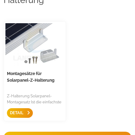
Montagesätze für
Solarpanel-Z-Halterung
Z-Halterung Solarpanel-
Montagesatz Ist die einfachste
Montage zur Befestigung der
DETAIL
meisten Paneele, mit
Schraube und Mutter im
Lieferumfang enthalten, in
den Farben Schwarz oder