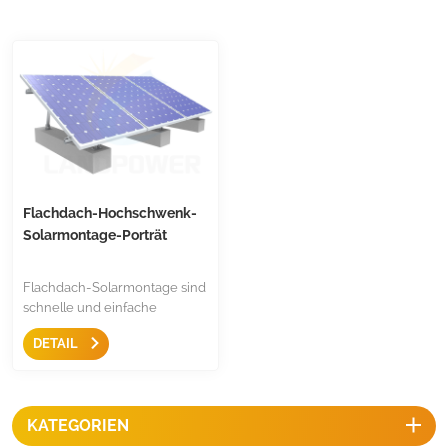
Flachdach-Hochschwenk-
Solarmontage-Porträt
Flachdach-Solarmontage sind
schnelle und einfache
Montagelösungen für
DETAIL
Flachdächer, mit wenigen
standardisierten Teilen,
einstellbarem Neigungswinkel
und wettbewerbsfähigen
KATEGORIEN
Preisen.