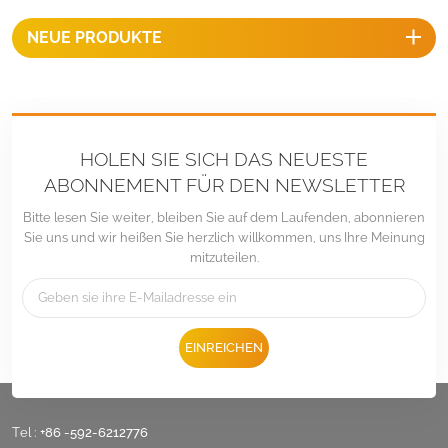
Montagelösung für die
NEUE PRODUKTE
Landwirtschaft und
Solarparks.
HOLEN SIE SICH DAS NEUESTE
ABONNEMENT FÜR DEN NEWSLETTER
Bitte lesen Sie weiter, bleiben Sie auf dem Laufenden, abonnieren
Sie uns und wir heißen Sie herzlich willkommen, uns Ihre Meinung
mitzuteilen.
EINREICHEN
Tel :
+86 -592-6212776