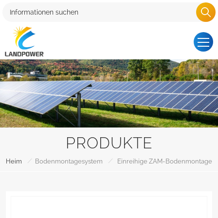
PRODUKTE
/
/
Heim
Bodenmontagesystem
Einreihige ZAM-Bodenmontage