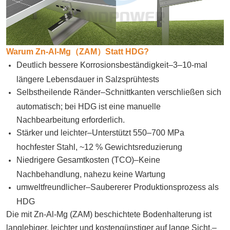
Warum Zn-Al-Mg
（
ZAM
）
Statt HDG?
Deutlich bessere Korrosionsbeständigkeit
–
3
–
10-mal
längere Lebensdauer in Salzsprühtests
Selbstheilende Ränder
–
Schnittkanten verschließen sich
automatisch; bei HDG ist eine manuelle
Nachbearbeitung erforderlich.
Stärker und leichter
–
Unterstützt 550
–
700 MPa
hochfester Stahl, ~12 % Gewichtsreduzierung
Niedrigere Gesamtkosten (TCO)
–
Keine
Nachbehandlung, nahezu keine Wartung
umweltfreundlicher
–
Saubererer Produktionsprozess als
HDG
Die mit Zn-Al-Mg (ZAM) beschichtete Bodenhalterung ist
langlebiger, leichter und kostengünstiger auf lange Sicht.
–