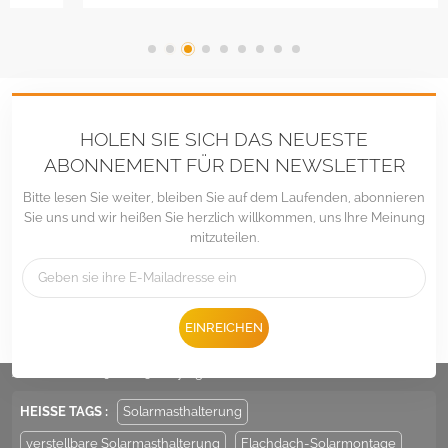
HOLEN SIE SICH DAS NEUESTE
ABONNEMENT FÜR DEN NEWSLETTER
Bitte lesen Sie weiter, bleiben Sie auf dem Laufenden, abonnieren
Sie uns und wir heißen Sie herzlich willkommen, uns Ihre Meinung
mitzuteilen.
Tel :
+86 -592-6212776
EINREICHEN
Email :
Sales@LandpowerSolar.com
Add : Unit 206-9, No 15, Duiying Road, Jimei District, Xiamen, China
HEISSE TAGS :
Solarmasthalterung
verstellbare Solarmasthalterung
Flachdach-Solarmontage