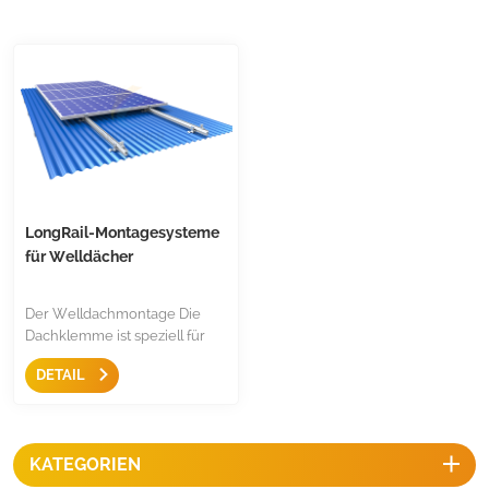
LongRail-Montagesysteme
für Welldächer
Der Welldachmontage Die
Dachklemme ist speziell für
Wellblechdächer konzipiert
DETAIL
und wird mit einer langen
Schiene geliefert. Es handelt
sich um eine starke
Metalldachkonstruktion für
KATEGORIEN
Wellblechdächer.