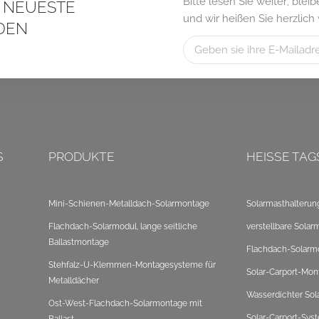
Bitte lesen Sie weiter, ble
S NEUESTE
und wir heißen Sie herzlich
DEN
S
PRODUKTE
HEISSE TAG
Mini-Schienen-Metalldach-Solarmontage
Solarmasthalterun
Flachdach-Solarmodul, lange seitliche
verstellbare Solar
Ballastmontage
Flachdach-Solarm
Stehfalz-U-Klemmen-Montagesysteme für
Solar-Carport-Mon
Metalldächer
Wasserdichter Sol
Ost-West-Flachdach-Solarmontage mit
Solar-Carport-Sys