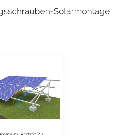
gsschrauben-Solarmontage
uminium-Porträt Zur