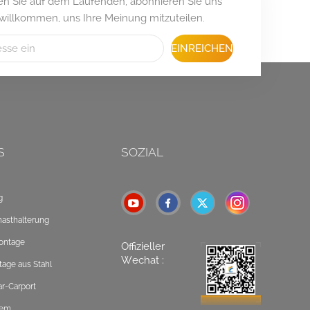
iben Sie auf dem Laufenden, abonnieren Sie uns
 willkommen, uns Ihre Meinung mitzuteilen.
EINREICHEN
S
SOZIAL
g
masthalterung
ontage
Offizieller
Wechat :
tage aus Stahl
ar-Carport
tem