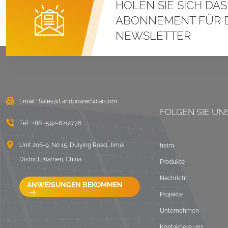
HOLEN SIE SICH DA
Stehfalz-U-Klemmen-
Montagesysteme für
ABONNEMENT FÜR 
Metalldächer
NEWSLETTER
DETAILS ANZEIGEN
Ost-West-Flachdach-
Solarmontage mit
Ballast
Email :
Sales@LandpowerSolar.com
FOLGEN SIE UN
DETAILS ANZEIGEN
Tel :
+86 -592-6212776
LongRail-
Unit 206-9, No 15, Duiying Road, Jimei
heim
Montagesysteme für
District, Xiamen, China
Produkte
Welldächer
Nachricht
DETAILS ANZEIGEN
ANWEISUNGEN BEKOMMEN
Projekte
Unternehmen
Ballastierte
Flachdach-
Kontaktiere uns