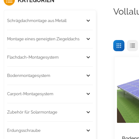
KATEGORIEN
Volla
Schrägdachmontage aus Metall
Montage eines geneigten Ziegeldachs
Flachdach-Montagesystem
Bodenmontagesystem
Carport-Montagesystem
Zubehör für Solarmontage
Erdungsschraube
Bodenm