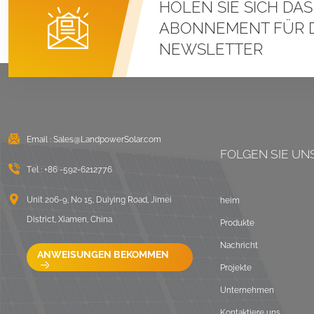
HOLEN SIE SICH DA
Stehfalz-U-Klemmen-
Montagesysteme für
ABONNEMENT FÜR 
Metalldächer
NEWSLETTER
DETAILS ANZEIGEN
Ost-West-Flachdach-
Solarmontage mit
Ballast
Email :
Sales@LandpowerSolar.com
FOLGEN SIE UN
DETAILS ANZEIGEN
Tel :
+86 -592-6212776
LongRail-
Unit 206-9, No 15, Duiying Road, Jimei
heim
Montagesysteme für
District, Xiamen, China
Produkte
Welldächer
Nachricht
DETAILS ANZEIGEN
ANWEISUNGEN BEKOMMEN
Projekte
Unternehmen
Ballastierte
Flachdach-
Kontaktiere uns