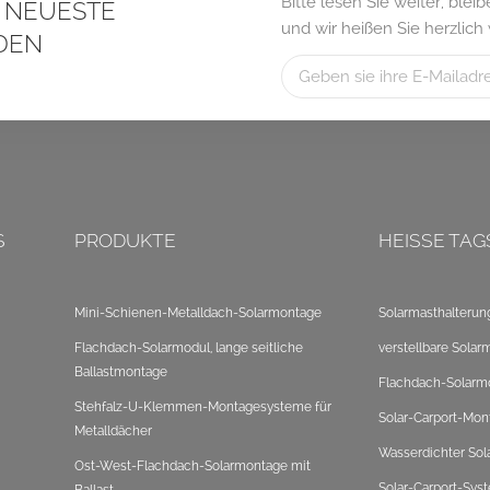
Bitte lesen Sie weiter, ble
S NEUESTE
und wir heißen Sie herzlich
DEN
S
PRODUKTE
HEISSE TAG
Mini-Schienen-Metalldach-Solarmontage
Solarmasthalterun
Flachdach-Solarmodul, lange seitliche
verstellbare Solar
Ballastmontage
Flachdach-Solarm
Stehfalz-U-Klemmen-Montagesysteme für
Solar-Carport-Mon
Metalldächer
Wasserdichter Sol
Ost-West-Flachdach-Solarmontage mit
Solar-Carport-Sys