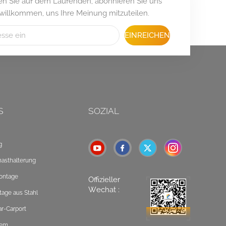
iben Sie auf dem Laufenden, abonnieren Sie uns
 willkommen, uns Ihre Meinung mitzuteilen.
EINREICHEN
S
SOZIAL
g
masthalterung
ontage
Offizieller
Wechat :
tage aus Stahl
ar-Carport
tem